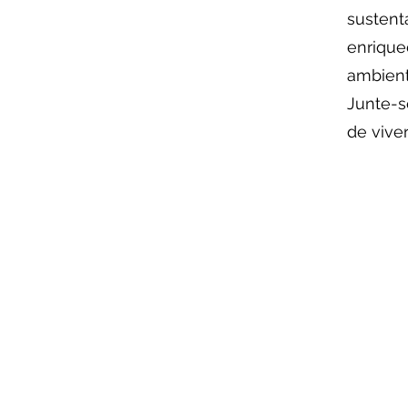
sustent
enriqu
ambient
Junte-se
de viver