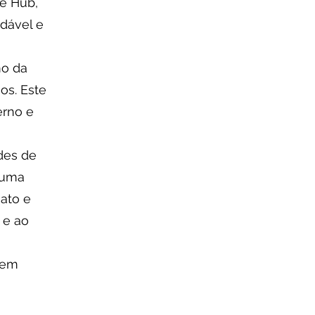
e Hub,
dável e
mo da
os. Este
erno e
des de
 uma
ato e
 e ao
 em