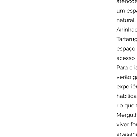
atençõe
um espa
natural.
Aninhad
Tartaru
espaço 
acesso 
Para cr
verão g
experiê
habilid
rio que f
Mergulh
viver f
artesan