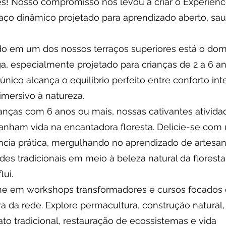
s! Nosso compromisso nos levou a criar o Experienc
ço dinâmico projetado para aprendizado aberto, sau
o em um dos nossos terraços superiores está o do
ga, especialmente projetado para crianças de 2 a 6 an
único alcança o equilíbrio perfeito entre conforto int
imersivo à natureza.
ianças com 6 anos ou mais, nossas cativantes ativida
anham vida na encantadora floresta. Delicie-se com
ncia prática, mergulhando no aprendizado de artesan
ades tradicionais em meio à beleza natural da floresta
lui.
e em workshops transformadores e cursos focados
ora da rede. Explore permacultura, construção natural,
ato tradicional, restauração de ecossistemas e vida