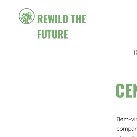
REWILD THE
FUTURE
C
CE
Bem-vin
compart